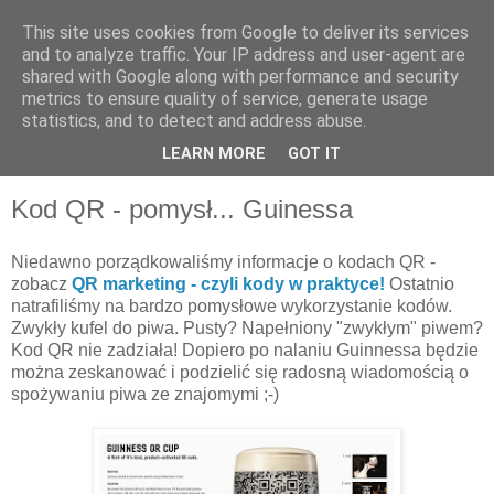
This site uses cookies from Google to deliver its services
and to analyze traffic. Your IP address and user-agent are
shared with Google along with performance and security
metrics to ensure quality of service, generate usage
statistics, and to detect and address abuse.
LEARN MORE
GOT IT
▼
Kod QR - pomysł... Guinessa
Niedawno porządkowaliśmy informacje o kodach QR -
zobacz
QR marketing - czyli kody w praktyce!
Ostatnio
natrafiliśmy na bardzo pomysłowe wykorzystanie kodów.
Zwykły kufel do piwa. Pusty? Napełniony "zwykłym" piwem?
Kod QR nie zadziała! Dopiero po nalaniu Guinnessa będzie
można zeskanować i podzielić się radosną wiadomością o
spożywaniu piwa ze znajomymi ;-)