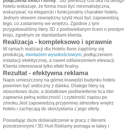
połączenia treści i formy
. Już pierwszy rzut oka na design
hotelu wskazuje, że forma musi być minimalistyczna,
wskazywać na elegancki i funkcjonalny charakter hotelu.
Jednym słowem zewnętrzny szyld musi być zapowiedzią
tego, co zastaniemy we wnętrzu. Zgodnie z tym
przygotowaliśmy litery 3D z podświetlanym licem o prostym
kroju, zgodnym ze standardami klienta,
Realizacja - kompleksowo i sprawnie
W ramach realizacji dla Hotelu Ilonn zajęliśmy się
produkcją,
montażem wysokościowym
, podłączeniem
instalacji elektrycznej, a nawet odświeżeniem elewacji.
Klienta interesował tylko efekt finalny.
Rezultat - efektywna reklama
Napis umieszczony na górnej krawędzi budynku hotelu
powinien być widoczny z daleka. Dlatego litery są
stosunkowo duże, a dodatkowe podświetlenie lica liter
zapewnia pełną widoczność i czytelność napisu po
zmroku.Jest zapowiedzią przyjemnej atmosfery wnętrz
hotelu i zachęcają do skorzystania z jego oferty.
Posiadając duże doświadczenie w pracy z literami
przestrzennymi / 3D Hurt Reklamy pomaga w łatwy i