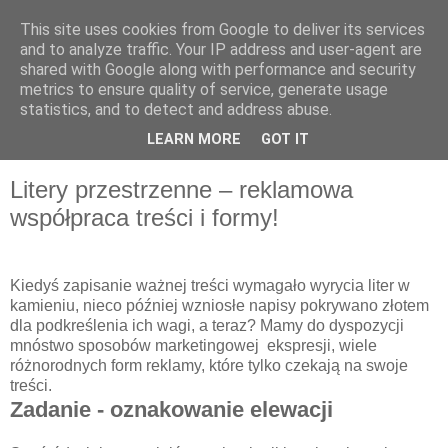
This site uses cookies from Google to deliver its services
and to analyze traffic. Your IP address and user-agent are
shared with Google along with performance and security
metrics to ensure quality of service, generate usage
statistics, and to detect and address abuse.
LEARN MORE
GOT IT
▼
Litery przestrzenne – reklamowa
współpraca treści i formy!
Kiedyś zapisanie ważnej treści wymagało wyrycia liter w
kamieniu, nieco później wzniosłe napisy pokrywano złotem
dla podkreślenia ich wagi, a teraz? Mamy do dyspozycji
mnóstwo sposobów marketingowej ekspresji, wiele
różnorodnych form reklamy, które tylko czekają na swoje
treści.
Zadanie - oznakowanie elewacji